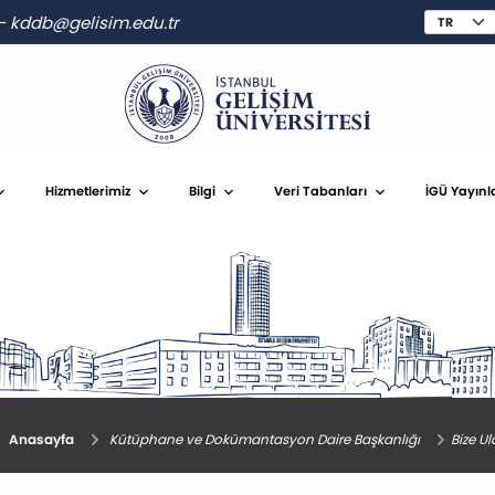
-
kddb@gelisim.edu.tr
Hizmetlerimiz
Bilgi
Veri Tabanları
İGÜ Yayınl
Anasayfa
Kütüphane ve Dokümantasyon Daire Başkanlığı
Bize Ul