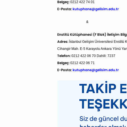
Belgeç:
0212 422 74 01
E-Posta:
kutuphane@gelisim.edu.tr
&
Enstitü Kütüphanesi (F Blok) İletişim Bilgi
Adres:
İstanbul Gelişim Üniversitesi Enstitü 
Cihangir Mah. E-5 Karayolu Ankara Yönü Yanyo
Telefon:
0212 422 06 70 Dahili: 7237
Belgeç:
0212 422 06 71
E-Posta:
kutuphane@gelisim.edu.tr