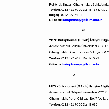
Rektörlük Binası - Cihangir Mah. Şehit Jan
Telefon:
0212 422 70 00 Dahili: 7378, 7379
Belgeç :
0212 422 74 01
E-Posta:
kutuphane@gelisim.edu.tr
&
YDYO Kütüphanesi (E Blok) İletişim Bilgile
Adres:
İstanbul Gelişim Üniversitesi YDYO 
Cihangir Mah. Dolum Tesisleri Yolu Şehit P. O
Telefon:
0212 422 70 20 Dahili: 7973
E-Posta:
kutuphane@gelisim.edu.tr
&
MYO Kütüphanesi (G Blok) İletişim Bilgile
Adres:
İstanbul Gelişim Üniversitesi MYO K
Cihangir Mah. Petrol Ofisi cad. No: 7 Avcılar /
Telefon:
0212 422 70 00 Dahili: 630