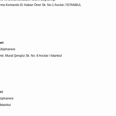
darma Komando Er Hakan Öner Sk. No:1 Avcılar / İSTANBUL
ri:
Kütüphanesi
nb. Murat Şengöz Sk. No: 8 Avcılar / İstanbul
ri:
ütüphanesi
 İstanbul