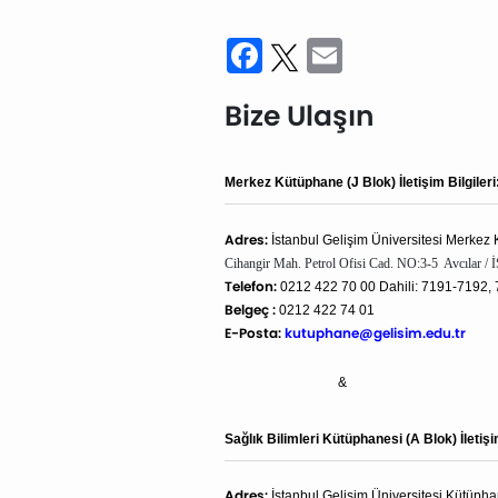
Facebook
Twitter
Email
Bize Ulaşın
Merkez 
Merkez Kütüphane (J Blok) İletişim Bilgileri
Sağlık Bil
Kütüpha
Adres:
İstanbul Gelişim Üniversitesi Merkez
Yabancı D
Cihangir Mah. Petrol Ofisi Cad. NO:3-5 Avcılar
Yüksekok
Telefon:
0212 422 70 00 Dahili: 7191-7192,
Kütüpha
Belgeç :
0212 422 74 01
E-Posta:
kutuphane@gelisim.edu.tr
Enstitü 
&
Meslek Y
Kütüpha
Sağlık Bilimleri Kütüphanesi (A Blok) İletişim
Adres:
İstanbul Gelişim Üniversitesi Kütüp