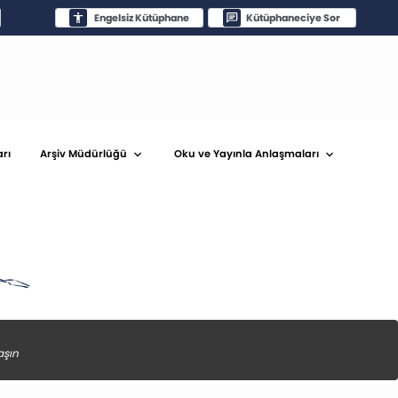
Engelsiz Kütüphane
Kütüphaneciye Sor
arı
Arşiv Müdürlüğü
Oku ve Yayınla Anlaşmaları
aşın