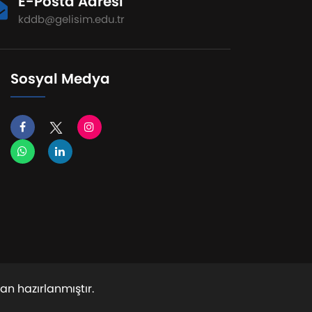
E-Posta Adresi
kddb@gelisim.edu.tr
Sosyal Medya
an hazırlanmıştır.