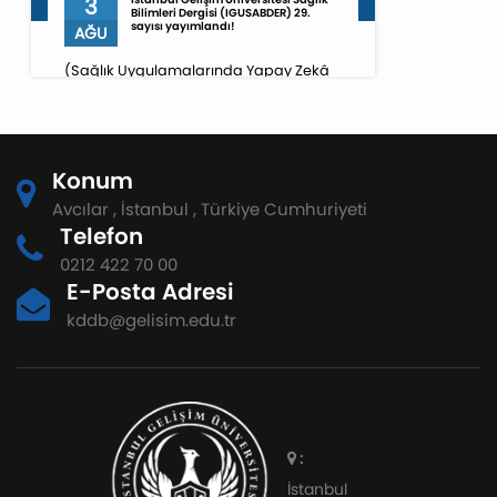
3
Bilimleri Dergisi (IGUSABDER) 29.
sayısı yayımlandı!
AĞU
(Sağlık Uygulamalarında Yapay Zekâ
Özel Sayısı)
Konum
Avcılar , İstanbul , Türkiye Cumhuriyeti
Telefon
0212 422 70 00
E-Posta Adresi
kddb@gelisim.edu.tr
:
İstanbul