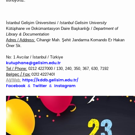
İstanbul Gelişim Üniversitesi /
Istanbul Gelisim University
Kütüphane ve Dokümantasyon Daire Başkanlığı /
Department of
Library & Documentation
Adres / Address:
Cihangir Mah. Şehit Jandarma Komando Er
Hakan
Öner Sk.
No: 1
Avcılar / İstanbul / Türkiye
kutuphane@gelisim.edu.tr
Tel / Phone:
0212 4227000 / 130, 240, 350, 367, 630, 7192
Belgeç / Fax:
0212 4227401
https://kddb.gelisim.
edu.tr/
Ağ/Web:
Facebook
Twitter
Instagram
&
&