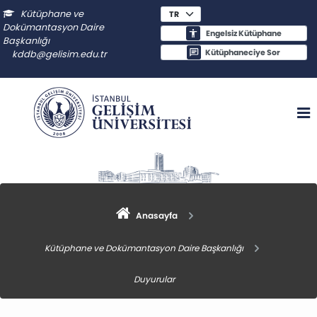
Kütüphane ve
Dokümantasyon Daire
Engelsiz Kütüphane
Başkanlığı
Kütüphaneciye Sor
kddb@gelisim.edu.tr
Anasayfa
Kütüphane ve Dokümantasyon Daire Başkanlığı
Duyurular