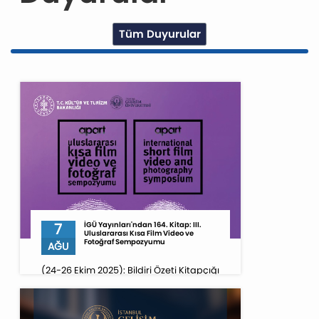
Tüm Duyurular
7
İGÜ Yayınları'ndan 164. Kitap: III.
Uluslararası Kısa Film Video ve
Fotoğraf Sempozyumu
AĞU
(24-26 Ekim 2025): Bildiri Özeti Kitapçığı