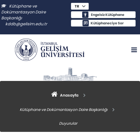
Kütüphane ve
Dokümantasyon Daire
Engelsiz Kütüphane
Başkanlığı
Kütüphaneciye Sor
kddb@gelisim.edu.tr
Anasayfa
Kütüphane ve Dokümantasyon Daire Başkanlığı
Duyurular