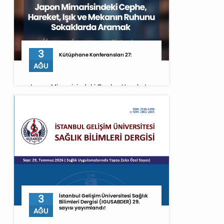
3
Kütüphane Konferansları 27:
AĞU
Japon Mimarisindeki Cephe, Hareket,
Işık ve Mekanın Ruhunu Sokaklarda
Aramak [03.08.2026 saat 20.00-21.00]
3
İstanbul Gelişim Üniversitesi Sağlık
Bilimleri Dergisi (IGUSABDER) 29.
sayısı yayımlandı!
AĞU