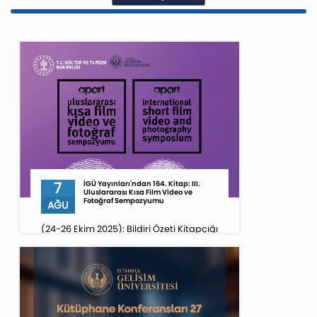
7
İGÜ Yayınları'ndan 164. Kitap: III.
Uluslararası Kısa Film Video ve
Fotoğraf Sempozyumu
AĞU
(24-26 Ekim 2025): Bildiri Özeti Kitapçığı