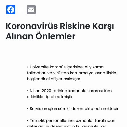
Facebook
Twitter
Email
Koronavirüs Riskine Karşı
Alınan Önlemler
•
Üniversite kampüs içerisine, el yıkama
talimatları ve virüsten korunma yollarına ilişkin
bilgilendirici afişler asılmıştır.
•
Nisan 2020 tarihine kadar uluslararası tüm
etkinlikler iptal edilmiştir.
•
Servis araçları sürekli dezenfekte edilmektedir.
•
Temizlik personellerine, uzmanlar tarafından
deterjan ve dezenfektan kullanımı ile ilgili