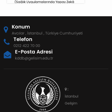
(Sağlık Uygulamalarında Yapay Zekâ
Özel Sayısı)
Konum
Avcılar , İstanbul , Türkiye Cumhuriyeti
Telefon
0212 422 70 00
E-Posta Adresi
kddb@gelisim.edu.tr
:
İstanbul
Gelişim