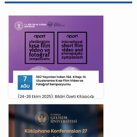
7
İGÜ Yayınları'ndan 164. Kitap: III.
Uluslararası Kısa Film Video ve
Fotoğraf Sempozyumu
AĞU
(24-26 Ekim 2025): Bildiri Özeti Kitapçığı