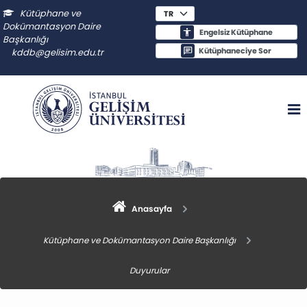
Kütüphane ve
Dokümantasyon Daire
Engelsiz Kütüphane
Başkanlığı
Kütüphaneciye Sor
kddb@gelisim.edu.tr
Anasayfa
Kütüphane ve Dokümantasyon Daire Başkanlığı
Duyurular