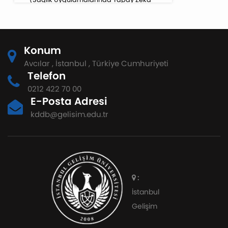
Özel Sayısı)
Konum
Avcılar , İstanbul , Türkiye Cumhuriyeti
Telefon
0212 422 70 00
E-Posta Adresi
kddb@gelisim.edu.tr
:
İstanbul
Gelişim