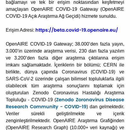
bağlamayı ve tek bir erişim noktasından keşfetmeyi
amaçlayan OpenAIRE COVID-19 Gateway (OpenAIRE
COVID-19 Açık Araştırma Ağ Geçidi) hizmete sunuldu.
https://beta.covid-19.
openaire.eu/
Erişim Adresi:
OpenAIRE COVID-19 Gateway; 38.000’den fazla yayın,
3.000’in üzerinde araştırma verisi, 230 dan fazla yazılım
ve 3.200’den fazla diğer araştırma çıktılarına erişim
imkanı sağlamaktadır. İçeriklerin bir bölümü; CERN ile
birlikte, dünya çapında Coronavirus (COVID-19) ve
SARS-CoV-2 üzerinde çalışan bilimsel topluluklarla ilgili
olabilecek tüm araştırma sonuçlarını toplamak için
oluşturulan Zenodo Coronavirus Hastalığı Araştırma
Zenodo Zoronavirus Disease
Topluluğu - COVID-19
(
Research Community - COVID-19
)
dan gelmektedir.
Veriler sürekli geliştirilmekte ve içerik
zenginleştirilmektedir. OpenAIRE Araştırma Grafiğinden
(OpenAIRE Research Graph) (10.000+ veri kaynağı) ve