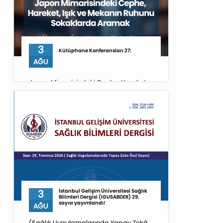
3
Kütüphane Konferansları 27:
AĞU
Japon Mimarisindeki Cephe, Hareket,
Işık ve Mekanın Ruhunu Sokaklarda
Aramak [03.08.2026 saat 20.00-21.00]
3
İstanbul Gelişim Üniversitesi Sağlık
Bilimleri Dergisi (IGUSABDER) 29.
sayısı yayımlandı!
AĞU
(Sağlık Uygulamalarında Yapay Zekâ