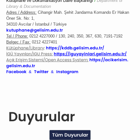
Kütüphane ve Dokümantasyon Daire Başkanlığı
/
Department of
Library & Documentation
Adres / Address:
Cihangir Mah. Şehit Jandarma Komando Er
Hakan
Öner Sk.
No: 1,
34310
Avcılar / İstanbul / Türkiye
kutuphane@gelisim.edu.tr
Tel / Phone:
0212 4227000 / 130, 240, 350, 367, 630, 7191-7192
Belgeç / Fax:
0212 4227401
Kütüphane/Library
:
https://
kddb.gelisim.edu.tr/
İGÜ Yayınları/IGU Press:
https://iguyayinlari.
gelisim.edu.tr/
Açık Erişim Sistemi/Open Access System:
https://acikerisim.
gelisim.edu.tr
Facebook
Twitter
Instagram
&
&
Duyurular
Tüm Duyurular