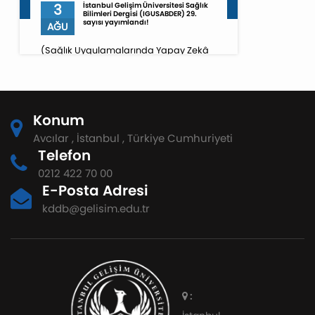
3
İstanbul Gelişim Üniversitesi Sağlık
Bilimleri Dergisi (IGUSABDER) 29.
sayısı yayımlandı!
AĞU
(Sağlık Uygulamalarında Yapay Zekâ
Özel Sayısı)
Konum
Avcılar , İstanbul , Türkiye Cumhuriyeti
Telefon
0212 422 70 00
E-Posta Adresi
kddb@gelisim.edu.tr
: