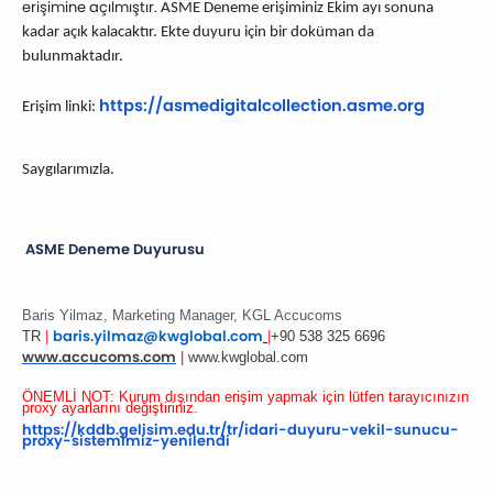
erişimine açılmıştır.
ASME Deneme erişiminiz Ekim ayı sonuna
kadar açık kalacaktır. Ekte duyuru için bir doküman da
bulunmaktadır.
https://
asmedigitalcollection.asme.org
Erişim linki:
Saygılarımızla.
ASME Deneme Duyurusu
Baris Yilmaz, Marketing Manager, KGL Accucoms
baris.yilmaz@kwglobal.com
TR
|
|
+90 538 325 6696
www.accucoms.com
|
www.kwglobal.com
ÖNEMLİ NOT: Kurum dışından erişim yapmak için lütfen tarayıcınızın
proxy ayarlarını değiştiriniz.
https://kddb.gelisim.edu.tr/
tr/idari-duyuru-vekil-sunucu-
proxy-sistemimiz-yenilendi