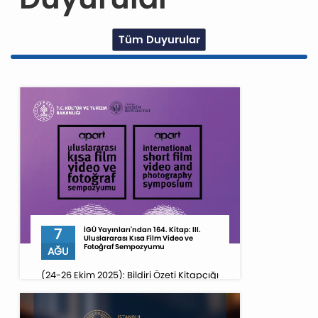
Tüm Duyurular
7
İGÜ Yayınları'ndan 164. Kitap: III.
Uluslararası Kısa Film Video ve
Fotoğraf Sempozyumu
AĞU
(24-26 Ekim 2025): Bildiri Özeti Kitapçığı