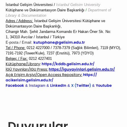
İstanbul Gelişim Üniversitesi /
Istanbul Gelisim University
Kütüphane ve Dokümantasyon Daire Başkanlığı
/
Department of
Library & Documentation
Adres / Address:
İstanbul Gelişim Üniversitesi
Kütüphane ve
Dokümantasyon Daire Başkanlığı,
Cihangir Mah.
Şehit Jandarma Komando Er
Hakan Öner Sk.
No:
1,
34310
Avcılar / İstanbul / Türkiye
kutuphane@gelisim.edu.
tr
E-posta / Email:
Tel / Phone:
0212 4227000 / 7378-7379
(Sağlık Bilimleri),
7119 (MYO),
7191-7192 (Tower/Kule), 7237
(Enstitü), 7973 (YDYO)
Belgeç / Fax:
0212 4227401
Kütüphane/Library
:
https://
kddb.gelisim.edu.tr/
İGÜ Yayınları/IGU Press:
https://iguyayinlari.
gelisim.edu.tr/
Açık Erişim Arşivi/Open Access Repository:
https://
acikerisim.gelisim.edu.tr/
Facebook
LinkedI
n
X (
Twitter
)
Youtube
&
Instagram
&
&
&
Duyurular