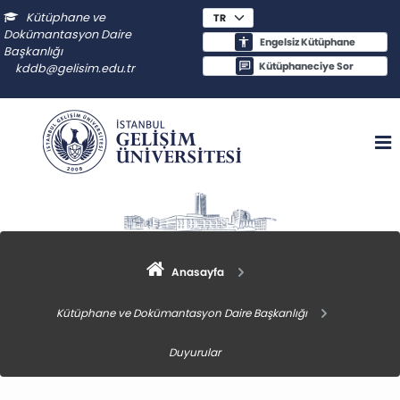
Kütüphane ve
Dokümantasyon Daire
Engelsiz Kütüphane
Başkanlığı
Kütüphaneciye Sor
kddb@gelisim.edu.tr
Anasayfa
Kütüphane ve Dokümantasyon Daire Başkanlığı
Duyurular